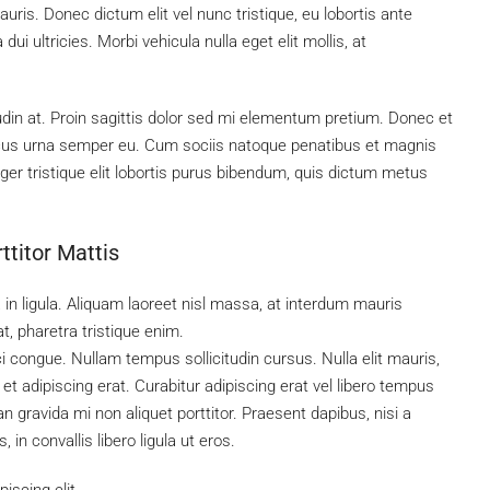
ris. Donec dictum elit vel nunc tristique, eu lobortis ante
ui ultricies. Morbi vehicula nulla eget elit mollis, at
tudin at. Proin sagittis dolor sed mi elementum pretium. Donec et
ncus urna semper eu. Cum sociis natoque penatibus et magnis
ger tristique elit lobortis purus bibendum, quis dictum metus
ttitor Mattis
 in ligula. Aliquam laoreet nisl massa, at interdum mauris
 at, pharetra tristique enim.
rci congue. Nullam tempus sollicitudin cursus. Nulla elit mauris,
 et adipiscing erat. Curabitur adipiscing erat vel libero tempus
gravida mi non aliquet porttitor. Praesent dapibus, nisi a
n convallis libero ligula ut eros.
iscing elit.