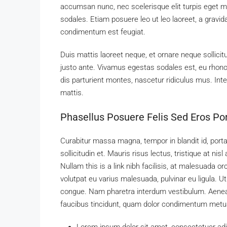
accumsan nunc, nec scelerisque elit turpis eget mau
sodales. Etiam posuere leo ut leo laoreet, a gravida d
condimentum est feugiat.
Duis mattis laoreet neque, et ornare neque sollici
justo ante. Vivamus egestas sodales est, eu rho
dis parturient montes, nascetur ridiculus mus. Inte
mattis.
Phasellus Posuere Felis Sed Eros Por
Curabitur massa magna, tempor in blandit id, porta
sollicitudin et. Mauris risus lectus, tristique at nisl
Nullam this is a link nibh facilisis, at malesuada o
volutpat eu varius malesuada, pulvinar eu ligula. Ut
congue. Nam pharetra interdum vestibulum. Aenean 
faucibus tincidunt, quam dolor condimentum metus, i
Lorem ipsum dolor sit amet, consectetuer adip