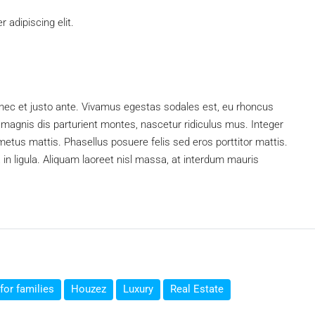
 adipiscing elit.
nec et justo ante. Vivamus egestas sodales est, eu rhoncus
magnis dis parturient montes, nascetur ridiculus mus. Integer
 metus mattis. Phasellus posuere felis sed eros porttitor mattis.
 in ligula. Aliquam laoreet nisl massa, at interdum mauris
for families
Houzez
Luxury
Real Estate